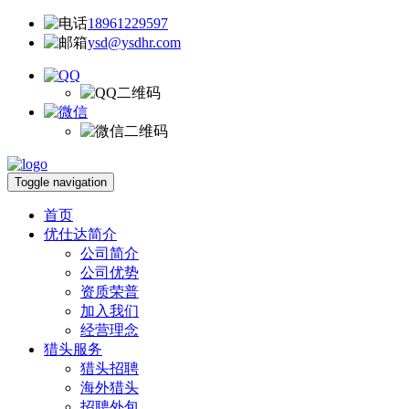
18961229597
ysd@ysdhr.com
Toggle navigation
首页
优仕达简介
公司简介
公司优势
资质荣普
加入我们
经营理念
猎头服务
猎头招聘
海外猎头
招聘外包