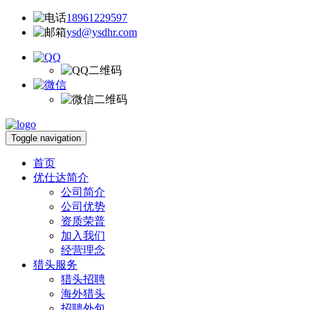
18961229597
ysd@ysdhr.com
Toggle navigation
首页
优仕达简介
公司简介
公司优势
资质荣普
加入我们
经营理念
猎头服务
猎头招聘
海外猎头
招聘外包