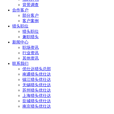
背景调查
合作客户
部分客户
客户案例
猎头职位
猎头职位
兼职猎头
新闻中心
职场资讯
行业资讯
其他资讯
联系我们
优仕达猎头总部
南通猎头优仕达
镇江猎头优仕达
无锡猎头优仕达
苏州猎头优仕达
上海猎头优仕达
盐城猎头优仕达
南京猎头优仕达