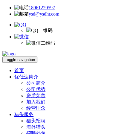
18961229597
ysd@ysdhr.com
Toggle navigation
首页
优仕达简介
公司简介
公司优势
资质荣普
加入我们
经营理念
猎头服务
猎头招聘
海外猎头
招聘外包