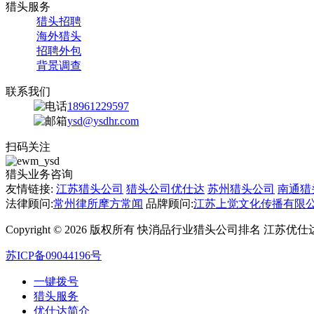
猎头服务
猎头招聘
海外猎头
招聘外包
背景调查
联系我们
18961229597
ysd@ysdhr.com
扫码关注
猎头业务咨询
友情链接:
江苏猎头公司
猎头公司优仕达
苏州猎头公司
南通猎
法律顾问:
常州律所摩方常闻
品牌顾问:
江苏上觉文化传播有限
Copyright © 2026 版权所有 快消品行业猎头公司排名 江
苏ICP备09044196号
一键拨号
猎头服务
优仕达简介