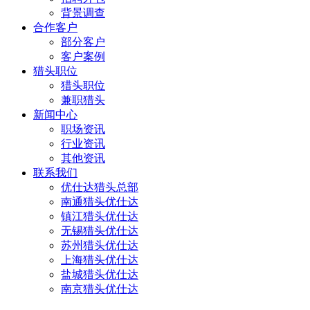
背景调查
合作客户
部分客户
客户案例
猎头职位
猎头职位
兼职猎头
新闻中心
职场资讯
行业资讯
其他资讯
联系我们
优仕达猎头总部
南通猎头优仕达
镇江猎头优仕达
无锡猎头优仕达
苏州猎头优仕达
上海猎头优仕达
盐城猎头优仕达
南京猎头优仕达