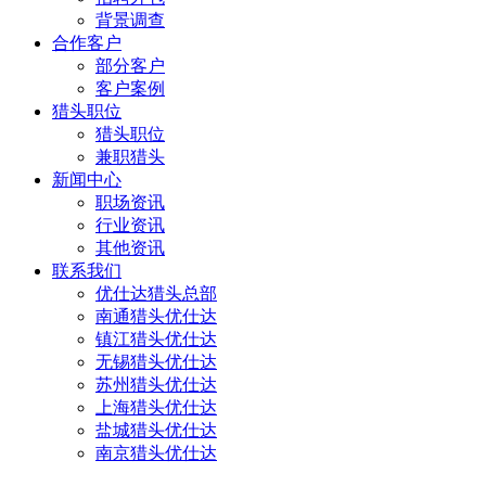
背景调查
合作客户
部分客户
客户案例
猎头职位
猎头职位
兼职猎头
新闻中心
职场资讯
行业资讯
其他资讯
联系我们
优仕达猎头总部
南通猎头优仕达
镇江猎头优仕达
无锡猎头优仕达
苏州猎头优仕达
上海猎头优仕达
盐城猎头优仕达
南京猎头优仕达